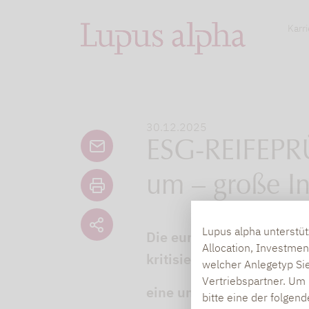
Karri
30.12.2025
ESG-REIFEPR
um – große In
Lupus alpha unterstü
Die europäische ESG-Reg
Allocation, Investmen
kritisiert wurde, erfährt 
welcher Anlegetyp Sie
Vertriebspartner. Um 
eine umfassende Reform.
bitte eine der folgen