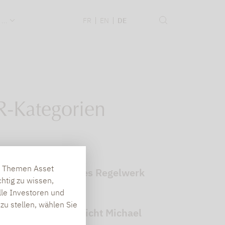
 ...
FR
EN
DE
-Kategorien
en Themen Asset
elang als komplexes Regelwerk
htig zu wissen,
lle Investoren und
zu stellen, wählen Sie
 vom Dezember spricht Michael