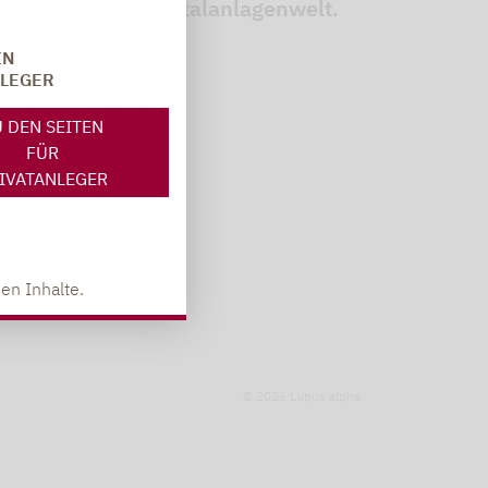
terien in der Kapitalanlagenwelt.
IN
NLEGER
 DEN SEITEN
FÜR
IVATANLEGER
en Inhalte.
© 2026 Lupus alpha