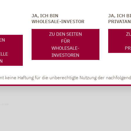
wicklung und die Relevanz von Nachhaltigkeitskri
JA, ICH BIN
JA, ICH B
KB)
WHOLESALE-INVESTOR
PRIVATA
ZU DEN SEITEN
ZU
TEN
FÜR
WHOLESALE-
PR
ELLE
INVESTOREN
N
t keine Haftung für die unberechtigte Nutzung der nachfolgend
weise