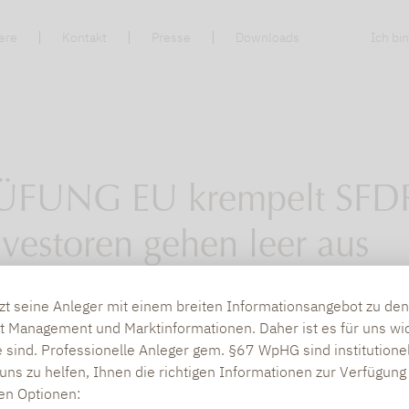
ere
Kontakt
Presse
Downloads
Ich bin
ÜFUNG EU krempelt SFDR
vestoren gehen leer aus
tzt seine Anleger mit einem breiten Informationsangebot zu d
ulierung steht vor einem Wendepunkt. Was jahr
t Management und Marktinformationen. Daher ist es für uns wic
in diesem Jahr
 sind. Professionelle Anleger gem. §67 WpHG sind institutione
uns zu helfen, Ihnen die richtigen Informationen zur Verfügung 
 In diesem Artikel des Private Banking Magazin
den Optionen: