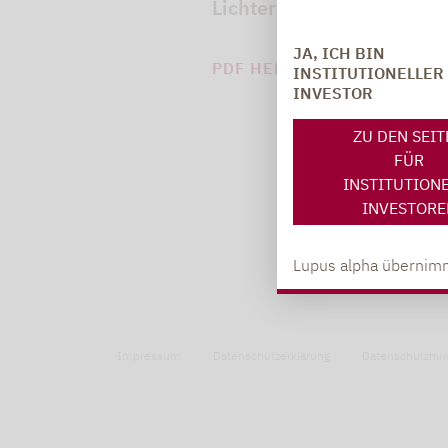
Lichter über die ESG-Ent
JA, ICH BIN
PDF HERUNTERLADEN (67 
INSTITUTIONELLER
INVESTOR
ZU DEN SEI
FÜR
INSTITUTION
INVESTORE
Lupus alpha übernimm
Impressum
Datenschutzerklärung
Datenschutzhin