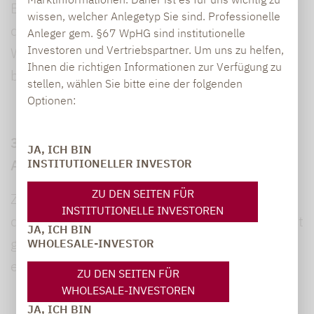
Bitte beachten Sie, dass der Widerruf erst für
wissen, welcher Anlegetyp Sie sind. Professionelle
die Zukunft wirkt. Verarbeitungen, die vor dem
Anleger gem. §67 WpHG sind institutionelle
Investoren und Vertriebspartner. Um uns zu helfen,
Widerruf erfolgt sind, sind davon nicht
Ihnen die richtigen Informationen zur Verfügung zu
betroffen.
stellen, wählen Sie bitte eine der folgenden
Optionen:
3.4 Aufgrund gesetzlicher Vorgaben (Art. 6
JA, ICH BIN
Abs. 1 lit. c DS-GVO i.V.m. § 26 BDSG)
INSTITUTIONELLER INVESTOR
ZU DEN SEITEN FÜR
Zudem unterliegen wir als Arbeitgeber
INSTITUTIONELLE INVESTOREN
diversen rechtlichen Verpflichtungen, das heißt
JA, ICH BIN
gesetzlichen Anforderungen. Verarbeitungen
WHOLESALE-INVESTOR
erfolgen dabei z.B.
ZU DEN SEITEN FÜR
WHOLESALE-INVESTOREN
zur Erfüllung gesetzlicher Vorschriften
JA, ICH BIN