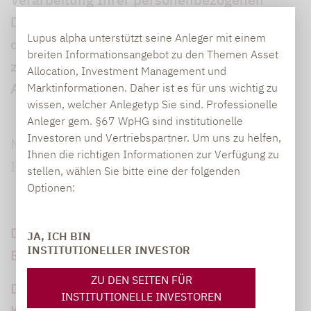
Daten durch uns und die Ihnen nach den
Lupus alpha unterstützt seine Anleger mit einem
datenschutzrechtlichen Regelungen
breiten Informationsangebot zu den Themen Asset
zustehenden Ansprüche und Rechte gemäß
Allocation, Investment Management und
Art. 13, 14 und 21 DSGVO.
Marktinformationen. Daher ist es für uns wichtig zu
wissen, welcher Anlegetyp Sie sind. Professionelle
Anleger gem. §67 WpHG sind institutionelle
Investoren und Vertriebspartner. Um uns zu helfen,
Nachfolgend finden Sie ausführliche
Ihnen die richtigen Informationen zur Verfügung zu
Informationen:
stellen, wählen Sie bitte eine der folgenden
Optionen:
Datenschutzhinweise für Beschäftigte und
JA, ICH BIN
INSTITUTIONELLER INVESTOR
Bewerber
ZU DEN SEITEN FÜR
Datenschutzhinweise für
INSTITUTIONELLE INVESTOREN
Kommunikationspartner