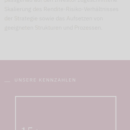
Skalierung des Rendite-Risiko-Verhältnisses
der Strategie sowie das Aufsetzen von
geeigneten Strukturen und Prozessen.
UNSERE KENNZAHLEN
mit großer Erfahrung im
Team für das Portfolio
Management
derivativer