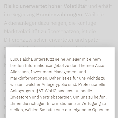
Risiko unerwartet hoher Volatilitä
t und erhält
im Gegenzug
Prämienzahlungen.
Weil die
Aktienanleger dazu neigen, die künftige
Marktvolatilität zu überschätzen, ist die
Differenz zwischen erwarteter und später
tatsächlich eintretender Volatilität im
langjährigen Durchschnitt positiv – und die im
Lupus alpha unterstützt seine Anleger mit einem
Mittel gezahlten Prämien höher als die
breiten Informationsangebot zu den Themen Asset
Allocation, Investment Management und
Auszahlungen im Schadensfall. Seit mehr als
Marktinformationen. Daher ist es für uns wichtig zu
30 Jahren ist die
Volatilitätsrisikoprämie
eine
wissen, welcher Anlegetyp Sie sind. Professionelle
etablierte, stabil am Markt zu beobachtende
Anleger gem. §67 WpHG sind institutionelle
Investoren und Vertriebspartner. Um uns zu helfen,
Risikoprämie in Höhe von im Durchschnitt drei
Ihnen die richtigen Informationen zur Verfügung zu
bis vier Prozent. Wegen der stetigen
stellen, wählen Sie bitte eine der folgenden Optionen:
Prämieneinnahmen sind
keine steigenden