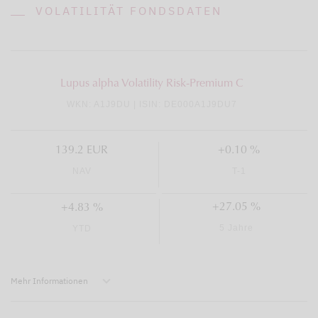
VOLATILITÄT FONDSDATEN
Lupus alpha Volatility Risk-Premium C
WKN: A1J9DU | ISIN: DE000A1J9DU7
139.2 EUR
+0.10 %
NAV
T-1
+27.05 %
+4.83 %
5 Jahre
YTD
Mehr Informationen