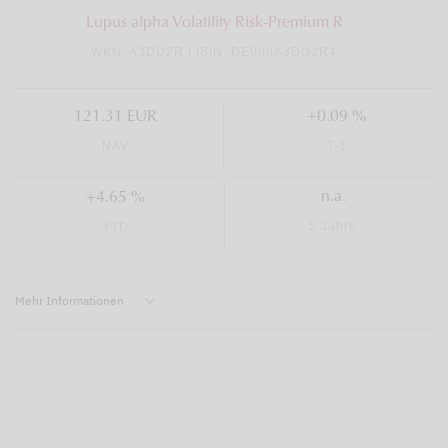
Lupus alpha Volatility Risk-Premium R
WKN: A3DD2R | ISIN: DE000A3DD2R4
121.31 EUR
+0.09 %
NAV
T-1
n.a.
+4.65 %
5 Jahre
YTD
Mehr Informationen