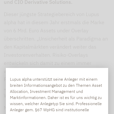
und CIO Derivative Solutions.
Dieser jüngste Strategiebereich von Lupus
alpha hat in diesem Jahr erstmals die Marke
von 6 Mrd. Euro Assets under Overlay
überschritten. „Unsicherheit als Paradigma an
den Kapitalmärkten verändert weiter das
Investorenverhalten. Risiko-Overlays
entwickeln sich damit zu einem immer
wichtigeren Baustein für institutionelle
Portfolios“, kommentiert
Ralf Lochmüller.
Lupus alpha unterstützt seine Anleger mit einem
breiten Informationsangebot zu den Themen Asset
„Hier sehen wir für die Zukunft erhebliches
Allocation, Investment Management und
Wachstumspotenzial.“
Marktinformationen. Daher ist es für uns wichtig zu
wissen, welcher Anlegetyp Sie sind. Professionelle
Mit seinem Geschäftsmodell aus
Anleger gem. §67 WpHG sind institutionelle