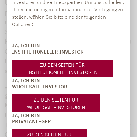
Unabhängigkeit, Spezialisierung und
Investoren und Vertriebspartner. Um uns zu helfen,
Ihnen die richtigen Informationen zur Verfügung zu
partnerschaftlicher Unternehmensstruktur
stellen, wählen Sie bitte eine der folgenden
nimmt Lupus alpha bis heute eine
Optionen:
Sonderstellung im deutschen Asset
Management ein. Das Partnerkonzept wird seit
JA, ICH BIN
Gründung konsequent ausgebaut, um
INSTITUTIONELLER INVESTOR
Leistungsträgern im Unternehmen eine
ZU DEN SEITEN FÜR
attraktive Perspektive zu bieten.
INSTITUTIONELLE INVESTOREN
JA, ICH BIN
„Wir wollen die besten Köpfe der Branche
WHOLESALE-INVESTOR
gewinnen und sie langfristig binden“, sagt
ZU DEN SEITEN FÜR
Michael Frick, Managing Partner und CFO
bei
WHOLESALE-INVESTOREN
Lupus alpha. „Das gelingt, indem wir Top-
JA, ICH BIN
PRIVATANLEGER
Talenten früh Verantwortung übertragen sowie
Gestaltungs- und Entscheidungsspielräume
ZU DEN SEITEN FÜR