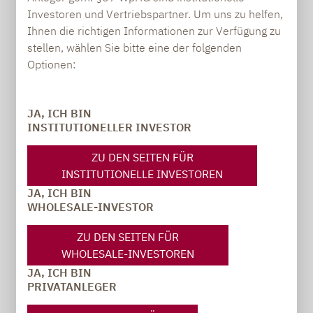
Unternehmen und ganzen Branchen
Investoren und Vertriebspartner. Um uns zu helfen,
führen - siehe zum Beispiel die
Ihnen die richtigen Informationen zur Verfügung zu
Rüstungsindustrie. Das Monitoring
stellen, wählen Sie bitte eine der folgenden
Optionen:
möglicher Krisenquellen ist daher ein
Muss. Klar, es gibt die „Schwarzen
Schwäne“ wie die Terroranschläge vom
JA, ICH BIN
INSTITUTIONELLER INVESTOR
11. September 2001 oder Fukushima, die
nicht vorhersehbar waren. Daneben
ZU DEN SEITEN FÜR
existieren aber auch die „Grauen
INSTITUTIONELLE INVESTOREN
Nashörner", wie es der „Schwarze
JA, ICH BIN
WHOLESALE-INVESTOR
Schwan“-Erfinder Nassim Nicholas Taleb
formuliert hat: vorhersehbare, ignorierte
ZU DEN SEITEN FÜR
WHOLESALE-INVESTOREN
Risiken großer Tragweite. Darunter fallen
JA, ICH BIN
wohl der Ukraine-Krieg und auch die
PRIVATANLEGER
Corona-Pandemie.