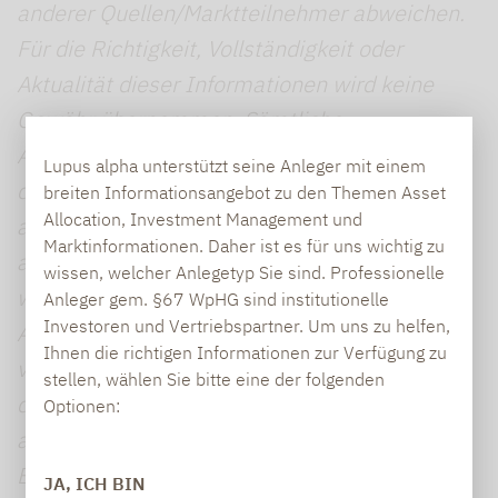
anderer Quellen/Marktteilnehmer abweichen.
Für die Richtigkeit, Vollständigkeit oder
Aktualität dieser Informationen wird keine
Gewähr übernommen. Sämtliche
Ausführungen gehen von unserer Beurteilung
Lupus alpha unterstützt seine Anleger mit einem
der gegenwärtigen Rechts- und Steuerlage
breiten Informationsangebot zu den Themen Asset
Allocation, Investment Management und
aus. Alle Meinungsaussagen geben die
Marktinformationen. Daher ist es für uns wichtig zu
aktuelle Einschätzung des Portfolio-Managers
wissen, welcher Anlegetyp Sie sind. Professionelle
wieder und können ohne vorherige
Anleger gem. §67 WpHG sind institutionelle
Investoren und Vertriebspartner. Um uns zu helfen,
Ankündigung geändert werden. Die
Ihnen die richtigen Informationen zur Verfügung zu
vollständigen Angaben zu dem Fonds sowie
stellen, wählen Sie bitte eine der folgenden
dessen Vertriebszulassung sind dem jeweils
Optionen:
aktuellen Verkaufsprospekt sowie ggf. dem
Basisinformationsblatt, ergänzt durch den
JA, ICH BIN