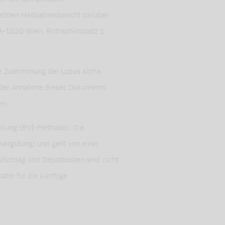
etzten Halbjahresbericht darüber
 A-1020 Wien, Rothschildplatz 1.
che Zustimmung der Lupus alpha
it der Annahme dieses Dokuments
en.
cklung (BVI-Methode): Die
vergütung) und geht von einer
fschlag und Depotkosten sind nicht
ator für die künftige