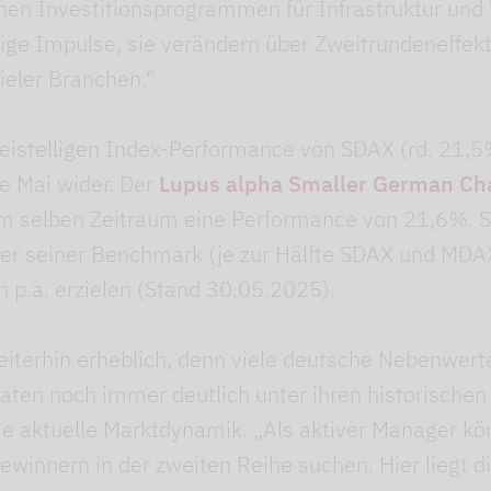
hen Investitionsprogrammen für Infrastruktur und 
stige Impulse, sie verändern über Zweitrundeneffekte
eler Branchen.“
zweistelligen Index-Performance von SDAX (rd. 21,
e Mai wider. Der
Lupus alpha Smaller German C
m selben Zeitraum eine Performance von 21,6%. S
er seiner Benchmark (je zur Hälfte SDAX und MDA
 p.a. erzielen (Stand 30.05.2025).
eiterhin erheblich, denn viele deutsche Nebenwerte 
ten noch immer deutlich unter ihren historische
e aktuelle Marktdynamik. „Als aktiver Manager kö
ewinnern in der zweiten Reihe suchen. Hier liegt di