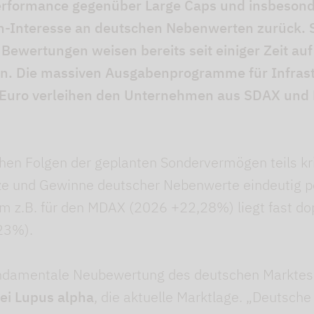
erformance gegenüber Large Caps und insbeson
en-Interesse an deutschen Nebenwerten zurück.
n Bewertungen weisen bereits seit einiger Zeit a
in. Die massiven Ausgabenprogramme für Infrast
en Euro verleihen den Unternehmen aus SDAX und
chen Folgen der geplanten Sondervermögen teils kr
ze und Gewinne deutscher Nebenwerte eindeutig po
z.B. für den MDAX (2026 +22,28%) liegt fast dop
23%).
fundamentale Neubewertung des deutschen Marktes
bei Lupus alpha
, die aktuelle Marktlage. „Deutsch