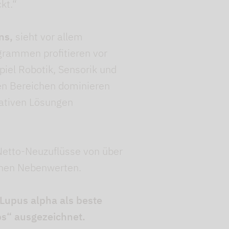
kt.“
ns,
sieht vor allem
grammen profitieren vor
iel Robotik, Sensorik und
sen Bereichen dominieren
vativen Lösungen
Netto-Neuzuflüsse von über
schen Nebenwerten.
Lupus alpha als beste
ps“ ausgezeichnet.