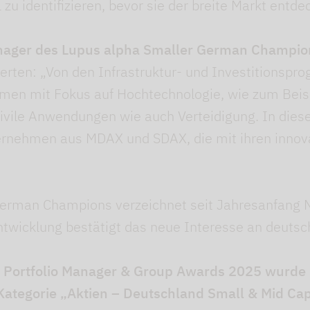
zu identifizieren, bevor sie der breite Markt entdec
Manager des Lupus alpha Smaller German Champio
rten: „Von den Infrastruktur- und Investitionspro
men mit Fokus auf Hochtechnologie, wie zum Beisp
 zivile Anwendungen wie auch Verteidigung. In die
ternehmen aus MDAX und SDAX, die mit ihren inno
German Champions verzeichnet seit Jahresanfang 
Entwicklung bestätigt das neue Interesse an deut
 Portfolio Manager & Group Awards 2025 wurde 
 Kategorie „Aktien – Deutschland Small & Mid Ca