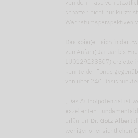
von den massiven staatlic
schaffen nicht nur kurzfri
Wachstumsperspektiven vi
Das spiegelt sich in der 
von Anfang Januar bis End
LU0129233507) erzielte i
konnte der Fonds gegenüb
von über 240 Basispunkten
„Das Aufholpotenzial ist w
exzellenten Fundamentalda
erläutert
Dr. Götz Albert
di
weniger offensichtlichen G