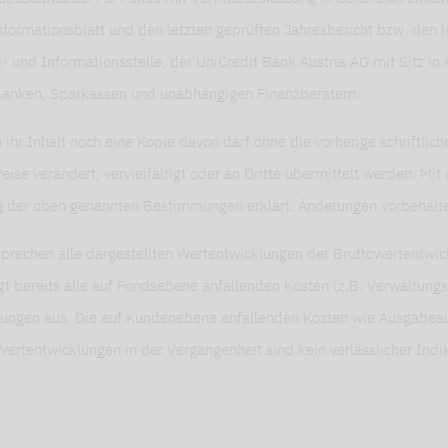
formationsblatt und den letzten geprüften Jahresbericht bzw. den l
l- und Informationsstelle, der UniCredit Bank Austria AG mit Sitz in
 Banken, Sparkassen und unabhängigen Finanzberatern.
ihr Inhalt noch eine Kopie davon darf ohne die vorherige schriftli
se verändert, vervielfältigt oder an Dritte übermittelt werden. M
g der oben genannten Bestimmungen erklärt. Änderungen vorbehalt
prechen alle dargestellten Wertentwicklungen der Bruttowertentwi
gt bereits alle auf Fondsebene anfallenden Kosten (z.B. Verwaltungs
tungen aus. Die auf Kundenebene anfallenden Kosten wie Ausgabeau
Wertentwicklungen in der Vergangenheit sind kein verlässlicher Indik