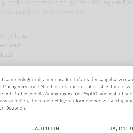
lg ist die konstant überzeugende Leistung von Bjö
mpions seit 2012 verantwortet.
mitteilung.
ownload
.
load
.
tzt seine Anleger mit einem breiten Informationsangebot zu d
eführte, unabhängige Asset-Management-Gesellschaft steht Lupus al
t Management und Marktinformationen. Daher ist es für uns wic
Lupus alpha zählt zu den Pionieren für europäische Small & Mid Cap
 sind. Professionelle Anleger gem. §67 WpHG sind institutione
s- und Wertsicherungsstrategien sowie verbriefter Unternehmenskredi
uns zu helfen, Ihnen die richtigen Informationen zur Verfügung 
den Optionen:
 globale Wandelanleihestrategien und Risiko-Overlay-Lösungen für ins
von über 16 Mrd. Euro für institutionelle Anleger und Wholesale-In
.
JA, ICH BIN
JA, ICH B