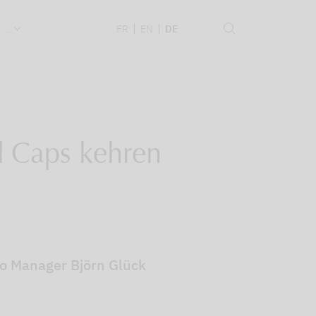
 ...
FR
EN
DE
d Caps kehren
io Manager Björn Glück