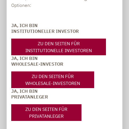
PRESSE
Optionen:
JA, ICH BIN
Carsten Michael
INSTITUTIONELLER INVESTOR
PR-Manager, Communications
ZU DEN SEITEN FÜR
INSTITUTIONELLE INVESTOREN
carsten.michael@lupusalpha.de
JA, ICH BIN
+49 69 / 36 50 58 - 7402
WHOLESALE-INVESTOR
ZU DEN SEITEN FÜR
WHOLESALE-INVESTOREN
JA, ICH BIN
PRIVATANLEGER
ZU DEN SEITEN FÜR
PRIVATANLEGER
ZUM PRESSEBEREICH