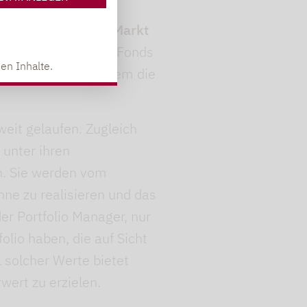
fenden
Auch auf dem
M&A-Markt
 Schon 2020 hat der Fonds
en Inhalte.
ert, ein Markt, in dem die
weit gelaufen. Zugleich
unter ihren
. Sie werden vom
ne zu realisieren und das
er Portfolio Manager, nur
olio haben, die auf Sicht
 solcher Werte bietet
ert zu erzielen.