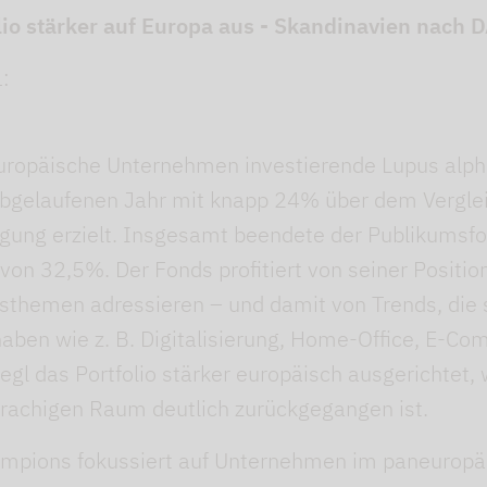
folio stärker auf Europa aus - Skandinavien nac
:
e europäische Unternehmen investierende Lupus al
gelaufenen Jahr mit knapp 24% über dem Verglei
gung erzielt. Insgesamt beendete der Publikumsf
von 32,5%. Der Fonds profitiert von seiner Positi
sthemen adressieren – und damit von Trends, die 
haben wie z. B. Digitalisierung, Home-Office, E-C
egl das Portfolio stärker europäisch ausgerichtet,
rachigen Raum deutlich zurückgegangen ist.
ampions fokussiert auf Unternehmen im paneurop