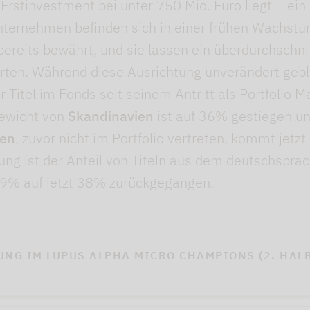
 Erstinvestment bei unter 750 Mio. Euro liegt – ei
 Unternehmen befinden sich in einer frühen Wachst
ereits bewährt, und sie lassen ein überdurchschni
en. Während diese Ausrichtung unverändert geblie
er Titel im Fonds seit seinem Antritt als Portfolio 
Gewicht von
Skandinavien
ist auf 36% gestiegen un
ien
, zuvor nicht im Portfolio vertreten, kommt jetz
ng ist der Anteil von Titeln aus dem deutschspra
59% auf jetzt 38% zurückgegangen.
NG IM LUPUS ALPHA MICRO CHAMPIONS (2. HAL