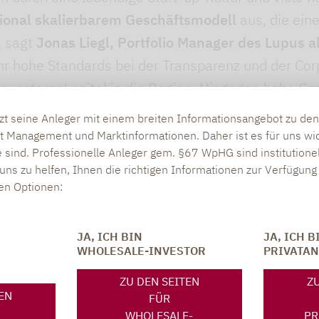
tional skalierbarem Geschäftsmodell
aus, die eine
, sagt
Jonas Liegl, Portfolio Manager des Lupus 
r hohe Standards bei der Transparenz und der Cor
el Investorenkapital in die Region. Hingegen habe G
 der Marktkapitalisierung paneuropäischer Micro 
tzt seine Anleger mit einem breiten Informationsangebot zu d
rbare Geschäftsmodelle – für Liegl Voraussetzung f
t Management und Marktinformationen. Daher ist es für uns wic
 sind. Professionelle Anleger gem. §67 WpHG sind institutione
cht Großbritanniens im Fonds deutlich geringer.
uns zu helfen, Ihnen die richtigen Informationen zur Verfügung 
den Optionen:
mensetzung des Portfolios ist nach wie vor die Einz
n und schnellen Favoritenwechsel war
2020
für d
r höchsten Outper­formance von knapp 24%. Dies 
JA, ICH BIN
JA, ICH B
WHOLESALE-INVESTOR
PRIVATA
te Ausrichtung auf Aktien mit einem hohen strukt
ichen Industrie 4.0, E-Mobilität, Health Care, E-
ZU DEN SEITEN
ZU
TEN
FÜR
icherheit am Kapitalmarkt groß. Solche Phasen si
WHOLESALE-
PR