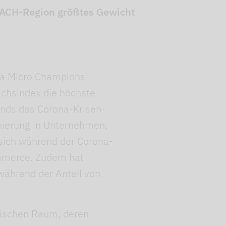
h DACH-Region größtes Gewicht
pha Micro Champions
chsindex die höchste
onds das Corona-Krisen-
onierung in Unternehmen,
sich während der Corona-
ommerce. Zudem hat
 während der Anteil von
äischen Raum, deren