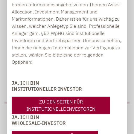
breiten Informationsangebot zu den Themen Asset
PR-Managerin, Communications
Allocation, Investment Management und
Marktinformationen. Daher ist es für uns wichtig zu
annett.haubold@lupusalpha.de
wissen, welcher Anlegetyp Sie sind. Professionelle
+49 69 / 36 50 58 - 7403
Anleger gem. §67 WpHG sind institutionelle
Investoren und Vertriebspartner. Um uns zu helfen,
Ihnen die richtigen Informationen zur Verfügung zu
stellen, wählen Sie bitte eine der folgenden
Optionen:
JA, ICH BIN
INSTITUTIONELLER INVESTOR
ZU DEN SEITEN FÜR
INSTITUTIONELLE INVESTOREN
PRESSE
JA, ICH BIN
WHOLESALE-INVESTOR