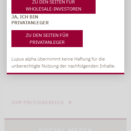
ZU DEN SEITEN FÜR
Carsten Michael
WHOLESALE-INVESTOREN
PR-Manager, Communications
JA, ICH BIN
PRIVATANLEGER
carsten.michael@lupusalpha.de
ZU DEN SEITEN FÜR
PRIVATANLEGER
+49 69 / 36 50 58 - 7402
Lupus alpha übernimmt keine Haftung für die
unberechtigte Nutzung der nachfolgenden Inhalte.
ZUM PRESSEBEREICH
SOCIAL MEDIA