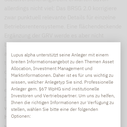
allerdings nicht viel: Das BRSG 2.0 korrigiere
zwar punktuell relevante Details für einzelne
Betriebsrentensysteme. Eine flächendeckende
Ergänzung der GRV werde es aber nicht
bewirken. „Insbesondere die im Gesetz
angelegte Hoffnung, dass sich
Lupus alpha unterstützt seine Anleger mit einem
tarifungebundene Unternehmen freiwillig
breiten Informationsangebot zu den Themen Asset
Allocation, Investment Management und
dauerhaft einem Altersversorgungs-
Marktinformationen. Daher ist es für uns wichtig zu
Tarifvertrag unterwerfen, ist schlicht töricht",
wissen, welcher Anlegetyp Sie sind. Professionelle
erklärte Vereinssprecher Dr. Marco Arteaga.
Anleger gem. §67 WpHG sind institutionelle
Investoren und Vertriebspartner. Um uns zu helfen,
Dem kann ich nur zustimmen.
Bleibt die bAV
Ihnen die richtigen Informationen zur Verfügung zu
weiterhin freiwillig, wird die Chance auf eine
stellen, wählen Sie bitte eine der folgenden
höhere Verbreitung in Deutschland erneut
Optionen:
vergeben.