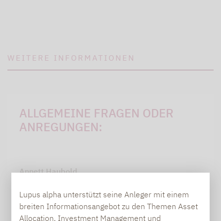
WEITERE INFORMATIONEN
ALLGEMEINE FRAGEN ODER
ANREGUNGEN:
Annett Haubold
PR-Managerin, Communications
Lupus alpha unterstützt seine Anleger mit einem
breiten Informationsangebot zu den Themen Asset
annett.haubold@lupusalpha.de
Allocation, Investment Management und