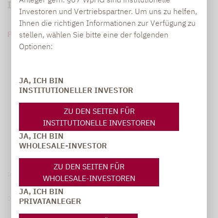
Institutionelle unbeirrt aktive Manager?
Investoren und Vertriebspartner. Um uns zu helfen,
Ihnen die richtigen Informationen zur Verfügung zu
PDF HERUNTERLADEN (2 MB)
stellen, wählen Sie bitte eine der folgenden
Optionen:
JA, ICH BIN
INSTITUTIONELLER INVESTOR
ZU DEN SEITEN FÜR
INSTITUTIONELLE INVESTOREN
JA, ICH BIN
WHOLESALE-INVESTOR
ZU DEN SEITEN FÜR
Impressum
WHOLESALE-INVESTOREN
JA, ICH BIN
Datenschutzerklärung
PRIVATANLEGER