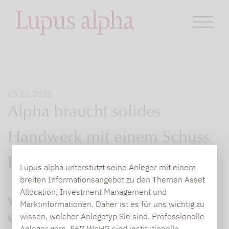
05.12.2020
Alpha braucht solides
Handwerk mit einem Schuss
Kunst
Lupus alpha unterstützt seine Anleger mit einem
breiten Informationsangebot zu den Themen Asset
Allocation, Investment Management und
Wenn passive Strategien grundsätzlich
Marktinformationen. Daher ist es für uns wichtig zu
überlegen sind, warum wählen dann
wissen, welcher Anlegetyp Sie sind. Professionelle
Anleger gem. §67 WpHG sind institutionelle