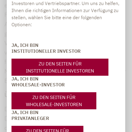
Investoren und Vertriebspartner. Um uns zu helfen,
exzellenten Ruf im Markt, und die
Ihnen die richtigen Informationen zur Verfügung zu
Fondsprodukte aus den spezialisierten
stellen, wählen Sie bitte eine der folgenden
Anlageklassen europäische Nebenwerte,
Optionen:
globale Wandelanleihen und
Volatilitätsstrategien sind fester Bestandteil
JA, ICH BIN
INSTITUTIONELLER INVESTOR
vieler erfolgreicher Kunden-Portfolios. Wir
freuen uns, dass sich der Frankfurter Asset
ZU DEN SEITEN FÜR
Manager für ein vertieftes Engagement bei der
INSTITUTIONELLE INVESTOREN
JA, ICH BIN
BIS.on WMS Plattform entschieden hat.“
WHOLESALE-INVESTOR
Über BIS.on WMS Plattform
ZU DEN SEITEN FÜR
WHOLESALE-INVESTOREN
Die BIS.on WMS Plattform wurde vom FinTech
JA, ICH BIN
Dericon für die Nord/LB gebaut und wird von
PRIVATANLEGER
der Hannoveraner Landesbank allen
ZU DEN SEITEN FÜR