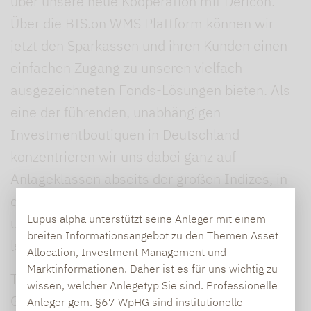
über unsere neue Kooperation mit Dericon.
Über die BIS.on WMS Plattform können wir
jetzt den Sparkassen und ihren Kunden einen
einfachen Zugang zu unseren vielfach
ausgezeichneten Fonds-Lösungen bieten. Als
eine der führenden, unabhängigen
Investmentboutiquen in Deutschland
konzentrieren wir uns dabei ganz auf
Anlageklassen abseits der großen Indizes, in
denen wir als aktiver Manager im Vorteil sind
Lupus alpha unterstützt seine Anleger mit einem
und für unsere Kunden echten Mehrwert
breiten Informationsangebot zu den Themen Asset
leisten können.“
Allocation, Investment Management und
Marktinformationen. Daher ist es für uns wichtig zu
Timon Virgens, Geschäftsführer der Dericon
wissen, welcher Anlegetyp Sie sind. Professionelle
GmbH, ergänzt: „Lupus alpha hat einen
Anleger gem. §67 WpHG sind institutionelle