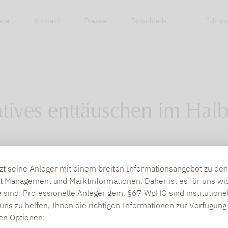
ere
Kontakt
Presse
Downloads
Ich bin
atives enttäuschen im Halb
te als traditionelle Assetklassen – Analyse des
tzt seine Anleger mit einem breiten Informationsangebot zu d
KB)
t Management und Marktinformationen. Daher ist es für uns wic
 sind. Professionelle Anleger gem. §67 WpHG sind institutione
uns zu helfen, Ihnen die richtigen Informationen zur Verfügung 
den Optionen: