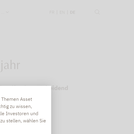
 ...
FR
EN
DE
jahr
 Einzelfonds entscheidend
en Themen Asset
htig zu wissen,
lle Investoren und
zu stellen, wählen Sie