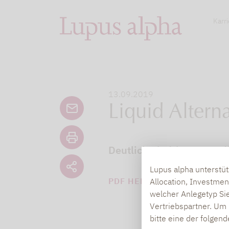
Karri
13.09.2019
Liquid Altern
Deutlich niedrigere Rendi
Lupus alpha unterstü
PDF HERUNTERLADEN (75 
Allocation, Investmen
welcher Anlegetyp Sie
Vertriebspartner. Um 
bitte eine der folgen