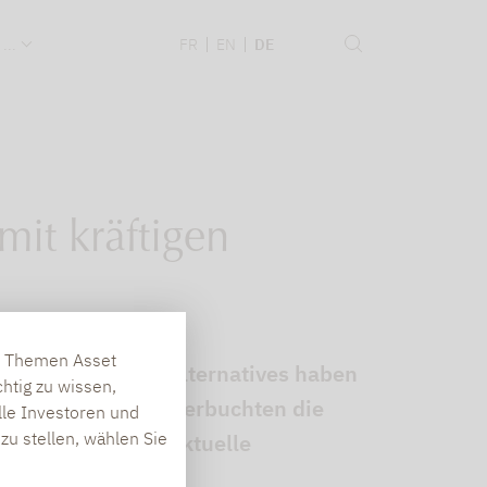
 ...
FR
EN
DE
mit kräftigen
en Themen Asset
schreibt: “Liquid Alternatives haben
htig zu wissen,
 Gesamtjahr 2025 verbuchten die
lle Investoren und
zu stellen, wählen Sie
 Das zeigt eine aktuelle