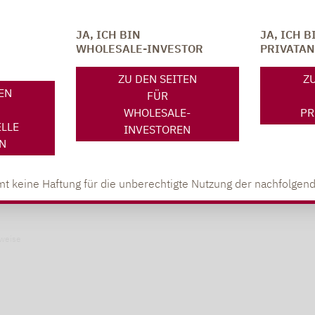
JA, ICH BIN
JA, ICH B
 KB)
WHOLESALE-INVESTOR
PRIVATA
ZU DEN SEITEN
ZU
TEN
FÜR
WHOLESALE-
PR
ELLE
INVESTOREN
N
t keine Haftung für die unberechtigte Nutzung der nachfolgend
weise