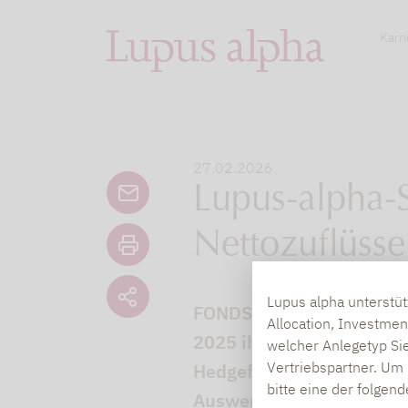
Karri
27.02.2026
Lupus-alpha-S
Nettozuflüss
Lupus alpha unterstü
FONDS professionell beric
Allocation, Investmen
2025 ihr Comeback fortge
welcher Anlegetyp Sie
Vertriebspartner. Um 
Hedgefonds im UCITS-Form
bitte eine der folgen
Auswertung der Fondsges