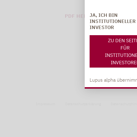
JA, ICH BIN
PDF HERUNTERLADEN (305
INSTITUTIONELLER
INVESTOR
ZU DEN SEI
FÜR
INSTITUTION
INVESTORE
Lupus alpha übernimm
Impressum
Datenschutzerklärung
Datenschutzhin