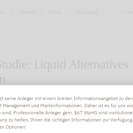
ere
Kontakt
Presse
Downloads
Ich bin
tudie: Liquid Alternatives 
en
tzt seine Anleger mit einem breiten Informationsangebot zu d
htet über unsere Liquid Alternative Studie und 
t Management und Marktinformationen. Daher ist es für uns wic
setzt, das sich seit Ende 2024 abzeichnete. Im
 sind. Professionelle Anleger gem. §67 WpHG sind institutione
uns zu helfen, Ihnen die richtigen Informationen zur Verfügung 
at hohe Nettozuflüsse von 26,4 Milliarden Euro.
den Optionen:
ellschaft Lupus Alpha.”