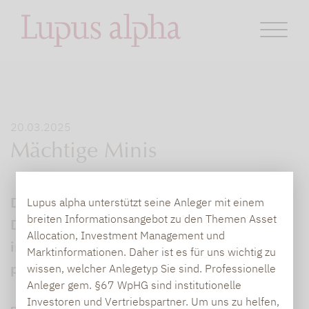
20.03.2025
Mächtige Minis
Die Sorge um die US-Konjunktur wächst.
Lupus alpha unterstützt seine Anleger mit einem
breiten Informationsangebot zu den Themen Asset
Das macht europäische Aktien wieder
Allocation, Investment Management und
interessant. Vor allem kleine Werte könnten
Marktinformationen. Daher ist es für uns wichtig zu
profitieren
wissen, welcher Anlegetyp Sie sind. Professionelle
Anleger gem. §67 WpHG sind institutionelle
Investoren und Vertriebspartner. Um uns zu helfen,