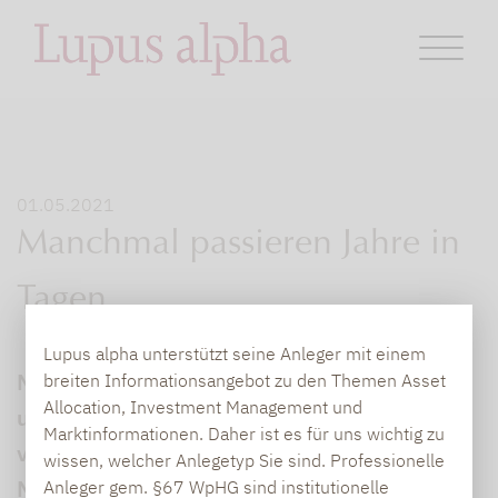
01.05.2021
Manchmal passieren Jahre in
Tagen
Lupus alpha unterstützt seine Anleger mit einem
Marcus Ratz (48), Partner bei Lupus alpha
breiten Informationsangebot zu den Themen Asset
Allocation, Investment Management und
und dort im Portfoliomanagement
Marktinformationen. Daher ist es für uns wichtig zu
verantwortlich für die europäischen
wissen, welcher Anlegetyp Sie sind. Professionelle
Nebenwerte im Gespräch.
Anleger gem. §67 WpHG sind institutionelle