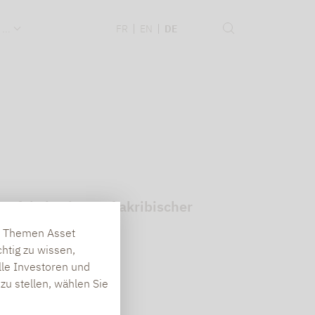
 ...
FR
EN
DE
rfolg basiert auf akribischer
en Themen Asset
htig zu wissen,
lle Investoren und
zu stellen, wählen Sie