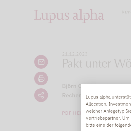
Karri
21.12.2023
Pakt unter Wö
Björn Glück ist einer de
Recherche, Demut und vie
Lupus alpha unterstü
Allocation, Investmen
welcher Anlegetyp Sie
PDF HERUNTERLADEN (2 M
Vertriebspartner. Um 
bitte eine der folgen