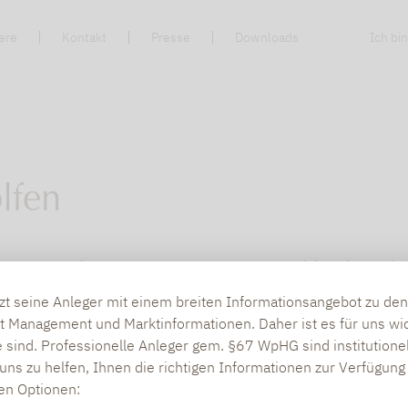
ere
Kontakt
Presse
Downloads
Ich bin
lfen
r besten Nebenwerte-Manager Deutschlands. Sein E
l Geduld. Porträt eines Schatzsuchers
tzt seine Anleger mit einem breiten Informationsangebot zu d
t Management und Marktinformationen. Daher ist es für uns wic
 sind. Professionelle Anleger gem. §67 WpHG sind institutione
B)
uns zu helfen, Ihnen die richtigen Informationen zur Verfügung 
den Optionen: