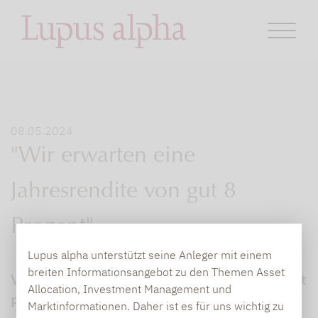
08.05.2024
"Wir erwarten eine
Jahresrendite von gut 8
Prozent"
Lupus alpha unterstützt seine Anleger mit einem
breiten Informationsangebot zu den Themen Asset
Volatilitätsstrategien haben 2023 12 Prozent
Allocation, Investment Management und
Rendite erzielt - und das korreliert zu
Marktinformationen. Daher ist es für uns wichtig zu