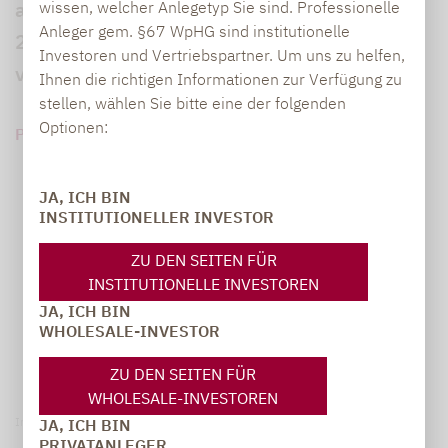
anderen Assetklassen. Doch geht die Party
wissen, welcher Anlegetyp Sie sind. Professionelle
Anleger gem. §67 WpHG sind institutionelle
2024 weiter? Ein Gespräch mit Mark Ritter
Investoren und Vertriebspartner. Um uns zu helfen,
von Lupus alpha.
Ihnen die richtigen Informationen zur Verfügung zu
stellen, wählen Sie bitte eine der folgenden
Optionen:
PDF HERUNTERLADEN (434 KB)
JA, ICH BIN
INSTITUTIONELLER INVESTOR
ZU DEN SEITEN FÜR
INSTITUTIONELLE INVESTOREN
JA, ICH BIN
WHOLESALE-INVESTOR
ZU DEN SEITEN FÜR
WHOLESALE-INVESTOREN
Impressum
JA, ICH BIN
PRIVATANLEGER