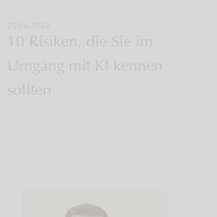
25.06.2024
10 Risiken, die Sie im
Umgang mit KI kennen
sollten
Die
geopolitischen
Risiken
durch