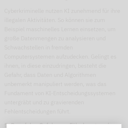
Cyberkriminelle nutzen KI zunehmend für ihre
illegalen Aktivitäten. So können sie zum
Beispiel maschinelles Lernen einsetzen, um
große Datenmengen zu analysieren und
Schwachstellen in fremden
Computersystemen aufzudecken. Gelingt es
ihnen, in diese einzudringen, besteht die
Gefahr, dass Daten und Algorithmen
unbemerkt manipuliert werden, was das
Fundament von KI-Entscheidungssystemen
untergräbt und zu gravierenden
Fehlentscheidungen führt.
5. Deepfake: Gefahr von Fälschungen nimmt