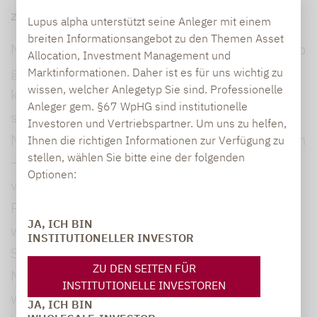
zu
Lupus alpha unterstützt seine Anleger mit einem
breiten Informationsangebot zu den Themen Asset
Mit KI können gefälschte Videos oder Bilder, so
Allocation, Investment Management und
genannte Deepfakes, erstellt werden, die
Marktinformationen. Daher ist es für uns wichtig zu
wissen, welcher Anlegetyp Sie sind. Professionelle
kaum von der Wirklichkeit zu unterscheiden
Anleger gem. §67 WpHG sind institutionelle
sind. Sie können dazu verwendet werden,
Investoren und Vertriebspartner. Um uns zu helfen,
Menschen zu erpressen, falsche Informationen
Ihnen die richtigen Informationen zur Verfügung zu
stellen, wählen Sie bitte eine der folgenden
– zum Beispiel in Wahlprozessen – zu
Optionen:
verbreiten oder gezielt
Rufschädigungskampagnen durchzuführen,
JA, ICH BIN
wie kürzlich gegen die amerikanische Pop-
INSTITUTIONELLER INVESTOR
Sängerin Taylor Swift. Da ist es eine gute
ZU DEN SEITEN FÜR
Nachricht, dass KI zukünftig dafür eingesetzt
INSTITUTIONELLE INVESTOREN
werden soll, um Deepfakes zu erkennen. KI
JA, ICH BIN