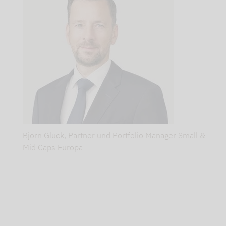
die
hohe
Abhängigkeit
der
KI-
Industrie
von
Taiwan
liegen
Björn Glück, Partner und Portfolio Manager Small &
für
Mid Caps Europa
viele
auf
der
Hand.