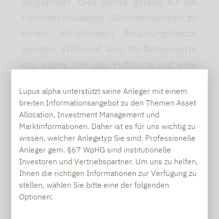
eingepreist. Dies dürfte gerade für die
hochverschuldeten US-Unternehmen zu
einem anhaltenden Belastungsfaktor
werden. Während also US-Nebenwerte
vor allem von der Hoffnung auf eine
Entlastung durch die neue Trump-
Lupus alpha unterstützt seine Anleger mit einem
Regierung getragen werden, können
breiten Informationsangebot zu den Themen Asset
Anleger in europäischen Small & Mid
Allocation, Investment Management und
Caps auf ein solides Fundament
Marktinformationen. Daher ist es für uns wichtig zu
wissen, welcher Anlegetyp Sie sind. Professionelle
vertrauen.
Anleger gem. §67 WpHG sind institutionelle
Investoren und Vertriebspartner. Um uns zu helfen,
ANTEIL VON UNTERNEHMEN MIT
Ihnen die richtigen Informationen zur Verfügung zu
SCHWACHEN FUNDAMENTALDATEN
stellen, wählen Sie bitte eine der folgenden
(USA VS. EUROPA)
Optionen: