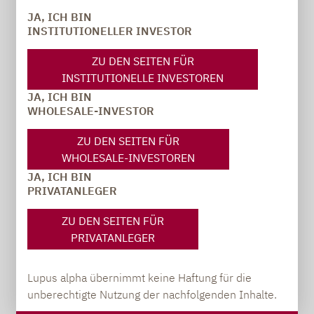
JA, ICH BIN
INSTITUTIONELLER INVESTOR
ZU DEN SEITEN FÜR
INSTITUTIONELLE INVESTOREN
JA, ICH BIN
WHOLESALE-INVESTOR
ZU DEN SEITEN FÜR
WHOLESALE-INVESTOREN
Kennzahlen basierend auf Russell 2000 sowie
JA, ICH BIN
Stoxx Europe Mid 200 + Stoxx Europe Small 200.
PRIVATANLEGER
Bilanzieller Verlust basierend auf verwässertem
Gewinn aus operativer Geschäftstätigkeit.
ZU DEN SEITEN FÜR
Annualisiertes 5 Jahres-Wachstum basierend auf
PRIVATANLEGER
EBIT. Quelle: Bloomberg, eigene Berechnung.
Stand: 30.12.2024.
Lupus alpha übernimmt keine Haftung für die
unberechtigte Nutzung der nachfolgenden Inhalte.