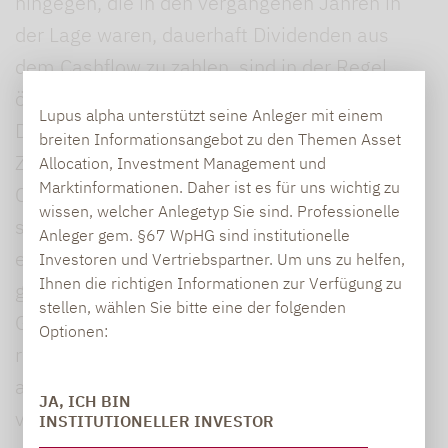
hingegen, die in den vergangenen Jahren in
der Lage waren, dauerhaft Dividenden aus
dem Cashflow zu zahlen, sind in der Regel
ökonomisch erfolgreicher als der breite Markt.
Lupus alpha unterstützt seine Anleger mit einem
Das lässt stark vermuten, dass es auch in
breiten Informationsangebot zu den Themen Asset
Zukunft so sein wird. Denn wahre Dividenden
Allocation, Investment Management und
Marktinformationen. Daher ist es für uns wichtig zu
Champions zeichnen sich dadurch aus, dass
wissen, welcher Anlegetyp Sie sind. Professionelle
sie auch in schwierigen Phasen Cashflows
Anleger gem. §67 WpHG sind institutionelle
erzielen und diese ausschütten können. Das
Investoren und Vertriebspartner. Um uns zu helfen,
Ihnen die richtigen Informationen zur Verfügung zu
gelingt ihnen zum Beispiel, weil sie mit ihrem
stellen, wählen Sie bitte eine der folgenden
Geschäftsmodell eine Nische dominieren,
Optionen:
regelmäßig reinvestieren, so ihre Nische
ausbauen, stark wachsen und gute Margen
JA, ICH BIN
verdienen. Das sind häufig Wachstumsaktien
INSTITUTIONELLER INVESTOR