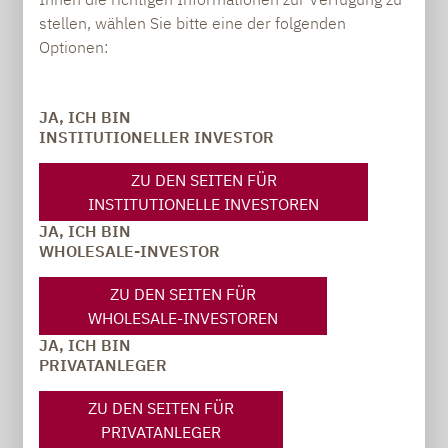
ANREGUNGEN:
stellen, wählen Sie bitte eine der folgenden
Optionen:
JA, ICH BIN
Annett Haubold
INSTITUTIONELLER INVESTOR
PR-Managerin, Communications
ZU DEN SEITEN FÜR
annett.haubold@lupusalpha.de
INSTITUTIONELLE INVESTOREN
JA, ICH BIN
+49 69 / 36 50 58 - 7403
WHOLESALE-INVESTOR
ZU DEN SEITEN FÜR
WHOLESALE-INVESTOREN
JA, ICH BIN
PRIVATANLEGER
ZU DEN SEITEN FÜR
PRIVATANLEGER