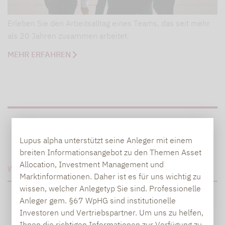
Erleben Sie den Arbeitsalltag eines Teams, das seit mehr
als 20 Jahren zusammen arbeitet.
MEHR ERFAHREN
Lupus alpha unterstützt seine Anleger mit einem
breiten Informationsangebot zu den Themen Asset
Allocation, Investment Management und
WEITERE INFORMATIONEN
Marktinformationen. Daher ist es für uns wichtig zu
wissen, welcher Anlegetyp Sie sind. Professionelle
Anleger gem. §67 WpHG sind institutionelle
Investoren und Vertriebspartner. Um uns zu helfen,
ALLGEMEINE FRAGEN ODER
Ihnen die richtigen Informationen zur Verfügung zu