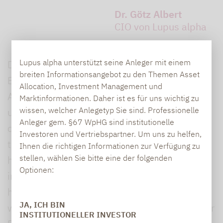
Dr. Götz Albert
CIO von Lupus alpha
Lupus alpha unterstützt seine Anleger mit einem
Dabei sollte man sich auch nicht von
breiten Informationsangebot zu den Themen Asset
Branchenaussichten täuschen lassen.
Allocation, Investment Management und
Automobil und Pharma stünden als Sektoren
Marktinformationen. Daher ist es für uns wichtig zu
wissen, welcher Anlegetyp Sie sind. Professionelle
unter Druck. Und doch gebe es Gewinner, die
Anleger gem. §67 WpHG sind institutionelle
den Wandel antizipierten. Scheaffler etwa,
Investoren und Vertriebspartner. Um uns zu helfen,
traditionell als Automobilzulieferer bekannt,
Ihnen die richtigen Informationen zur Verfügung zu
stellen, wählen Sie bitte eine der folgenden
habe im KGV zulegen können, weil ein bereits
Optionen:
im Markt erfolgreiches Angebot an
humanoiden Robotern entwickelt wurde. Ein
JA, ICH BIN
weiteres Beispiel: Der Dieselmotorenhersteller
INSTITUTIONELLER INVESTOR