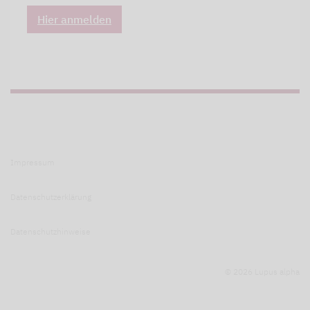
Hier anmelden
Impressum
Datenschutzerklärung
Datenschutzhinweise
© 2026 Lupus alpha