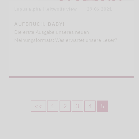
Lupus alpha | leitwolfs view
29.06.2021
AUFBRUCH, BABY!
Die erste Ausgabe unseres neuen
Meinungsformats: Was erwartet unsere Leser?
<<
1
2
3
4
5