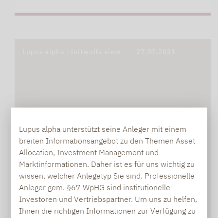
Lupus alpha | leitwolfs view
27.07.2021
Lupus alpha unterstützt seine Anleger mit einem
DER STOFF, AUS DEM TRÄUME SIND -
breiten Informationsangebot zu den Themen Asset
ODER WARUM SICH THEMENFONDS NICHT
Allocation, Investment Management und
FÜR DEN…
Marktinformationen. Daher ist es für uns wichtig zu
wissen, welcher Anlegetyp Sie sind. Professionelle
Die neue Ausgabe der Lupus alpha Kolumne
Anleger gem. §67 WpHG sind institutionelle
Investoren und Vertriebspartner. Um uns zu helfen,
Ihnen die richtigen Informationen zur Verfügung zu