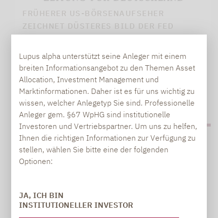
FRÜHERER US-BÖRSENAUFSEHER
ZEICHNET DÜSTERES BILD DER FED
Gary Gensler, ehemaliger Chef der US-
Lupus alpha unterstützt seine Anleger mit einem
Börsenaufsicht, warnt beim Lupus…
breiten Informationsangebot zu den Themen Asset
Allocation, Investment Management und
Marktinformationen. Daher ist es für uns wichtig zu
wissen, welcher Anlegetyp Sie sind. Professionelle
PDF HERUNTERLADEN (5 MB)
Anleger gem. §67 WpHG sind institutionelle
Investoren und Vertriebspartner. Um uns zu helfen,
Ihnen die richtigen Informationen zur Verfügung zu
stellen, wählen Sie bitte eine der folgenden
Optionen:
Lupus alpha Investment
08.11.2025
Fokus
JA, ICH BIN
INSTITUTIONELLER INVESTOR