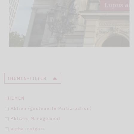
THEMEN-FILTER
THEMEN
Aktien (gesteuerte Partizipation)
Aktives Management
alpha insights