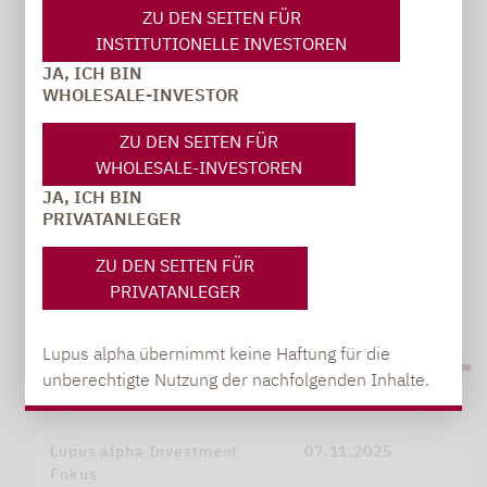
ZU DEN SEITEN FÜR
INSTITUTIONELLE INVESTOREN
JA, ICH BIN
WHOLESALE-INVESTOR
DIE PROFIS WERDEN FÜR 2026
ZU DEN SEITEN FÜR
VORSICHTIGER
WHOLESALE-INVESTOREN
JA, ICH BIN
Beim Lupus alpha Investment Fokus sehen die
PRIVATANLEGER
Institutionellen in den…
ZU DEN SEITEN FÜR
PRIVATANLEGER
PDF HERUNTERLADEN (754 KB)
Lupus alpha übernimmt keine Haftung für die
unberechtigte Nutzung der nachfolgenden Inhalte.
Lupus alpha Investment
07.11.2025
Fokus