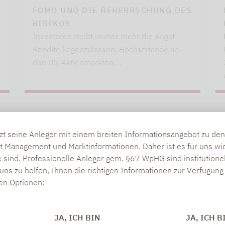
FOMO UND DIE BEHERRSCHUNG DES
RISIKOS
Investoren treibt immer mehr die Angst
Rendite liegenzulassen: Höchststände an
den US-Aktienmärkten,…
tzt seine Anleger mit einem breiten Informationsangebot zu d
t Management und Marktinformationen. Daher ist es für uns wic
 sind. Professionelle Anleger gem. §67 WpHG sind institutione
uns zu helfen, Ihnen die richtigen Informationen zur Verfügung 
den Optionen:
JA, ICH BIN
JA, ICH B