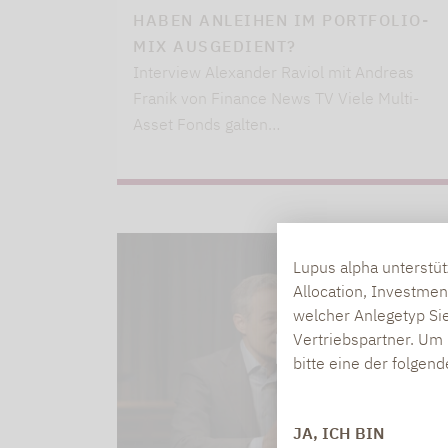
HABEN ANLEIHEN IM PORTFOLIO-
MIX AUSGEDIENT?
Interview Alexander Raviol mit Andreas
Franik von Finance News TV Viele Multi-
Asset Fonds galten…
Lupus alpha unterstü
Allocation, Investmen
welcher Anlegetyp Sie
Vertriebspartner. Um 
bitte eine der folgen
JA, ICH BIN