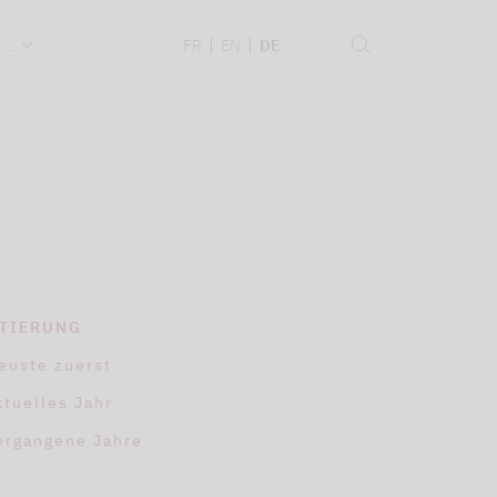
 ...
FR
EN
DE
TIERUNG
euste zuerst
ktuelles Jahr
ergangene Jahre