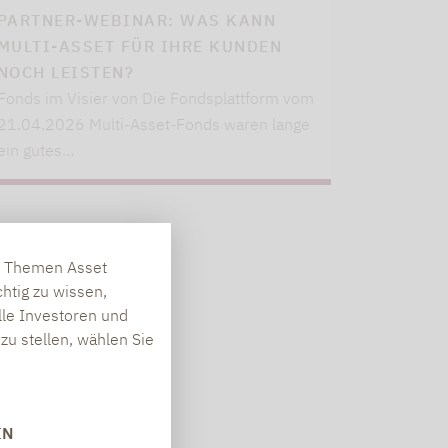
PARTNER-WEBINAR: WAS KANN
MULTI-ASSET FÜR IHRE KUNDEN
NOCH LEISTEN?
Fonds im Visier von Die Fondsplattform vom
21.04.2026 Multi-Asset-Fonds waren lange
ein gutes…
en Themen Asset
htig zu wissen,
lle Investoren und
zu stellen, wählen Sie
IN