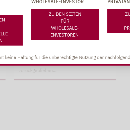
WHOLESALE-INVESTOR
PRIVATA
Aktien (gesteuerte
12.03.2026
ZU DEN SEITEN
ZU
Partizipation)
TEN
FÜR
WHOLESALE-
PR
LUPUS ALPHA RETURN:
ELLE
INVESTOREN
BASISINVESTMENT FÜR EINE NEUE
N
ZEIT
Viele Multi-Asset-Fonds sind in den letzten
t keine Haftung für die unberechtigte Nutzung der nachfolgend
Jahren hinter den Anlegererwartungen
zurückgeblieben.…