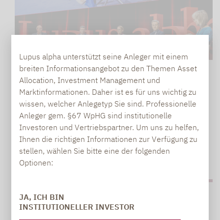
Lupus alpha unterstützt seine Anleger mit einem
breiten Informationsangebot zu den Themen Asset
Wertsicherung
26.11.2024
Allocation, Investment Management und
Marktinformationen. Daher ist es für uns wichtig zu
TRUMP-WAHL: GRUNDSÄTZLICH POSITIV
wissen, welcher Anlegetyp Sie sind. Professionelle
FÜR AKTIEN, ABER VERBUNDEN MIT
Anleger gem. §67 WpHG sind institutionelle
ERHÖHTEN…
Investoren und Vertriebspartner. Um uns zu helfen,
Pünktlich zum Wahlergebnis in den USA Anfang
Ihnen die richtigen Informationen zur Verfügung zu
November: Vier ausgewiesene
stellen, wählen Sie bitte eine der folgenden
Kapitalmarktexperten…
Optionen:
JA, ICH BIN
INSTITUTIONELLER INVESTOR