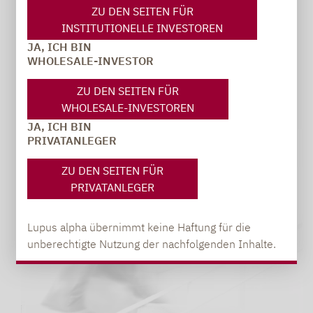
<<
1
2
3
4
5
6
7
ZU DEN SEITEN FÜR
INSTITUTIONELLE INVESTOREN
JA, ICH BIN
WHOLESALE-INVESTOR
ZU DEN SEITEN FÜR
WHOLESALE-INVESTOREN
JA, ICH BIN
PRIVATANLEGER
ZU DEN SEITEN FÜR
PRIVATANLEGER
Lupus alpha übernimmt keine Haftung für die
unberechtigte Nutzung der nachfolgenden Inhalte.