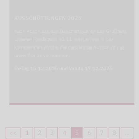
AUSSCHÜTTUNGEN 2025
Nach Abschluss des Geschäftsjahres des Großteils
unserer Fonds zum 30.11. werden wir in der
kommenden Woche die diesjährige Ausschüttung
unser Fonds vornehmen.
Ex-Tag 15.12.2025 und Valuta 17.12.2025
…
<<
1
2
3
4
5
6
7
8
…