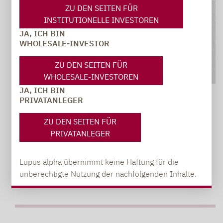
ZU DEN SEITEN FÜR
INSTITUTIONELLE INVESTOREN
JA, ICH BIN
WHOLESALE-INVESTOR
ZU DEN SEITEN FÜR
WHOLESALE-INVESTOREN
JA, ICH BIN
Small & Mid Caps
19.01.2026
PRIVATANLEGER
DEUTSCHE NEBENWERTE: DAS BESTE
ZU DEN SEITEN FÜR
PRIVATANLEGER
KOMMT NOCH!
Im abgelaufenen Jahr zeigten deutsche
Nebenwerte ein fulminantes Comeback, nachdem
Lupus alpha übernimmt keine Haftung für die
die…
unberechtigte Nutzung der nachfolgenden Inhalte.