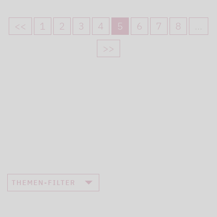
<<
1
2
3
4
5
6
7
8
…
>>
THEMEN-FILTER