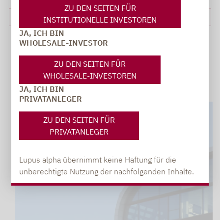
ZU DEN SEITEN FÜR
<<
1
2
3
4
5
6
7
8
…
INSTITUTIONELLE INVESTOREN
JA, ICH BIN
WHOLESALE-INVESTOR
ZU DEN SEITEN FÜR
WHOLESALE-INVESTOREN
JA, ICH BIN
PRIVATANLEGER
ZU DEN SEITEN FÜR
PRIVATANLEGER
Lupus alpha übernimmt keine Haftung für die
unberechtigte Nutzung der nachfolgenden Inhalte.