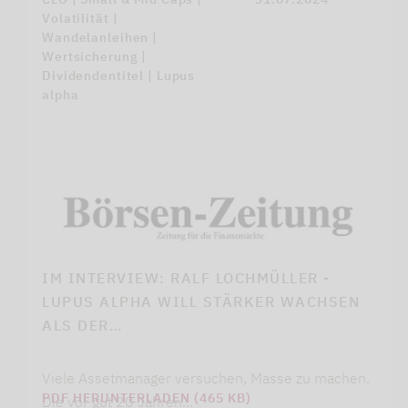
Volatilität |
Wandelanleihen |
Wertsicherung |
Dividendentitel | Lupus
alpha
IM INTERVIEW: RALF LOCHMÜLLER -
LUPUS ALPHA WILL STÄRKER WACHSEN
ALS DER…
Viele Assetmanager versuchen, Masse zu machen.
PDF HERUNTERLADEN (465 KB)
Die vor gut 20 Jahren…