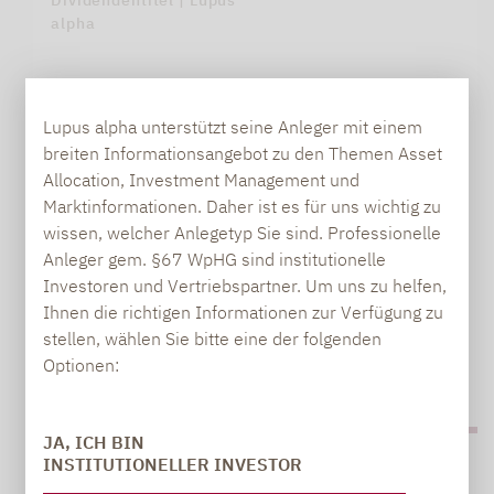
Dividendentitel | Lupus
alpha
Lupus alpha unterstützt seine Anleger mit einem
breiten Informationsangebot zu den Themen Asset
Allocation, Investment Management und
Marktinformationen. Daher ist es für uns wichtig zu
wissen, welcher Anlegetyp Sie sind. Professionelle
IM INTERVIEW: RALF LOCHMÜLLER -
Anleger gem. §67 WpHG sind institutionelle
LUPUS ALPHA WILL STÄRKER WACHSEN
Investoren und Vertriebspartner. Um uns zu helfen,
ALS DER…
Ihnen die richtigen Informationen zur Verfügung zu
stellen, wählen Sie bitte eine der folgenden
Optionen:
Viele Assetmanager versuchen, Masse zu machen.
PDF HERUNTERLADEN (465 KB)
Die vor gut 20 Jahren…
JA, ICH BIN
INSTITUTIONELLER INVESTOR