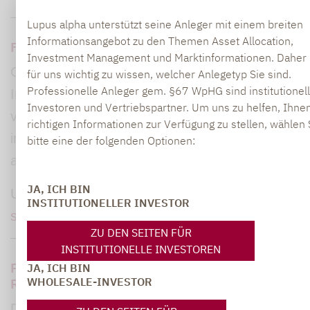
Lupus alpha unterstützt seine Anleger mit einem breiten
Informationsangebot zu den Themen Asset Allocation,
Fremdwährungen sind kein Investment
Investment Management und Marktinformationen. Daher i
Globale Aktieninvestments sind für viele
für uns wichtig zu wissen, welcher Anlegetyp Sie sind.
Professionelle Anleger gem. §67 WpHG sind institutionel
Investoren unverzichtbar. Die damit
Investoren und Vertriebspartner. Um uns zu helfen, Ihnen
verbundene Währungsexponierung gibt aber
richtigen Informationen zur Verfügung zu stellen, wählen 
immer wieder Anlass zur Spekulation. Kann ich
bitte eine der folgenden Optionen:
als Investor die Währungschancen…
JA, ICH BIN
URL:
/inforama/detailseite/fremdwaehrungen-
INSTITUTIONELLER INVESTOR
sind-kein-investment/
ZU DEN SEITEN FÜR
INSTITUTIONELLE INVESTOREN
Portfolio Manager Björn Wolf im Interview:
JA, ICH BIN
Richtig, statt voll investiert sein.
WHOLESALE-INVESTOR
Der Lupus alpha All Opportunities Fund nutzt