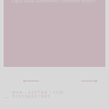
Lupus alpha Sustainable Convertible Bonds C
WKN : A2DTNQ | ISIN:
DE000A2DTNQ7