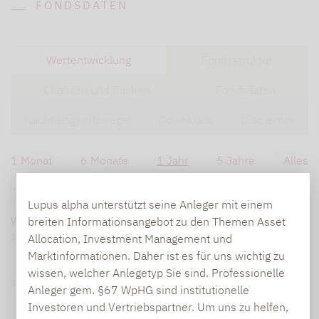
FONDSDATEN
Wertentwicklung
Fondsstruktur
Chancen und Risiken
Fondsdaten
Nachhaltigkeitssiegel
Downloads
Disclaimer
1 Monat
6 Monate
1 Jahr
5 Jahre
Alles
Lupus alpha unterstützt seine Anleger mit einem
Wertentwicklung seit
08.08.25
:
14,60 %
Stand:
08.08.26
breiten Informationsangebot zu den Themen Asset
Allocation, Investment Management und
120
Marktinformationen. Daher ist es für uns wichtig zu
wissen, welcher Anlegetyp Sie sind. Professionelle
115
Anleger gem. §67 WpHG sind institutionelle
Investoren und Vertriebspartner. Um uns zu helfen,