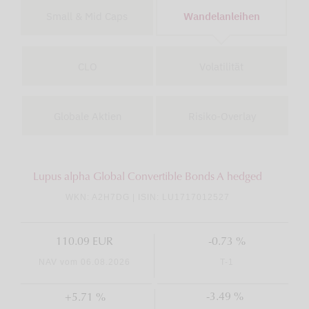
Small & Mid Caps
Wandelanleihen
CLO
Volatilität
Globale Aktien
Risiko-Overlay
Lupus alpha Global Convertible Bonds A hedged
WKN: A2H7DG | ISIN: LU1717012527
110.09 EUR
-0.73 %
NAV vom 06.08.2026
T-1
-3.49 %
+5.71 %