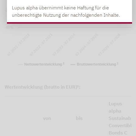
Lupus alpha übernimmt keine Haftung für die
-20%
unberechtigte Nutzung der nachfolgenden Inhalte.
-40%
07.2023 - 07.2024
07.2024 - 07.2025
07.2025 - 07.2026
07.2021 - 07.2022
07.2022 - 07.2023
2
1
Nettowertentwicklung
Bruttowertentwicklung
Wertentwicklung (brutto in EUR)¹:
Lupus
alpha
von
bis
Sustainable
Convertible
Bonds C