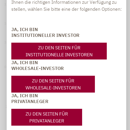
Ihnen die richtigen Informationen zur Verfügung zu
110
stellen, wählen Sie bitte eine der folgenden Optionen:
105
JA, ICH BIN
INSTITUTIONELLER INVESTOR
100
ZU DEN SEITEN FÜR
INSTITUTIONELLE INVESTOREN
95
JA, ICH BIN
08. August 2025
06. Februar 2026
06. August 2026
WHOLESALE-INVESTOR
1
Bruttowertentwicklung
ZU DEN SEITEN FÜR
WHOLESALE-INVESTOREN
JA, ICH BIN
Jährliche Wertentwicklung (in %)
PRIVATANLEGER
20%
ZU DEN SEITEN FÜR
PRIVATANLEGER
0%