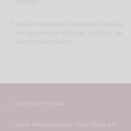
begeben
Die durchschnittliche erwartete Volatilität
beträgt etwa die Hälfte der Volatilität des
breiten Aktienmarkts
TEAMKOMPETENZ
Unser Wandelanleihen-Team blickt auf