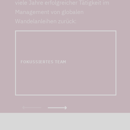
viele Jahre erfolgreicher Tätigkeit im
Management von globalen
Wandelanleihen zurück:
… mit zusammen fast
30 Jahren Erfahrung im
Management von
Convertible-Bond-
FOKUSSIERTES TEAM
Fonds